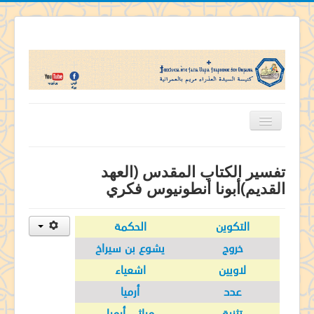
الرئيسية
تفسير الكتاب المقدس (العهد
تاريخ كنيستنا
القديم)أبونا أنطونيوس فكري
اباء الكنيسة
التكوين
الحكمة
قديسى الكنيسة
خروج
يشوع بن سيراخ
منشآت الكنيسة
لاويين
اشعياء
خدمات الكنيسة
عدد
أرميا
تفاسير ومسابقات
تثنية
مراثي أرميا