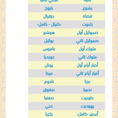
جدول الخدمات الطقسية
يشوع
باروخ
طلبات الصلاة
قضاة
حزقيال
جاليرى
راعوث
دانيال - كامل-
مركز لامباس
صموئيل أول
هوشع
اتصل بنا
صموئيل ثاني
يوئيل
ملوك أول
عاموس
ملوك ثاني
عوبديا
أخبار أيام أول
يونان
أخبار أيام ثاني
ميخا
عزرا
ناحوم
نحميا
حبقوق
طوبيت
صفنيا
يهوديت
حجي
أستير -كامل-
زكريا