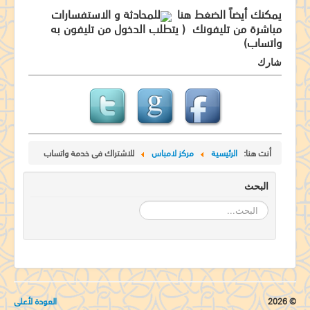
جدول الخدمات الطقسية
يمكنك أيضاً الضغط هنا
للمحادثة و الاستفسارات
مباشرة من تليفونك ( يتطلب الدخول من تليفون به
طلبات الصلاة
واتساب)
جاليرى
شارك
مركز لامباس
اتصل بنا
أنت هنا:
الرئيسية
مركز لامباس
للاشتراك فى خدمة واتساب
البحث
البحث...
© 2026
العودة لأعلى